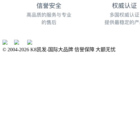
© 2004-
2026
K8凯发-国际大品牌 信誉保障 大额无忧